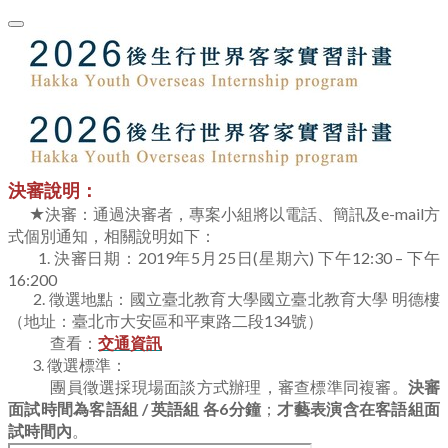
決審說明：
★
​
決審：通過決審者，專案小組將以電話、簡訊及e-mail方
式個別通知，相關說明如下：
1. 決審日期：2019年5月25日(星期六) 下
午12:30 – 下午
16:200
2. 徵選地點：國立臺北教育大學
國立臺北教育大學 明德樓
（地址：臺北市大安區和平東路二段134號）
​ 查看：
交通資訊
3. 徵選標準：
​ 團員徵選採現場面談方式辦理，審查標準同複審。
決審
面試時間為客語組 / 英語組 各6分鐘
；
才藝表演含在客語組面
試時間內
。