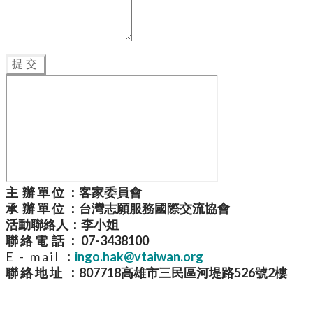
提交
主 辦 單 位 ：客家委員會
承 辦 單 位 ：台灣志願服務國際交流協會
活動聯絡人：李小姐
聯 絡 電 話 ： 07-3438100
E - m a i l
：
ingo.hak@vtaiwan.org
聯 絡 地 址 ：
807718高雄市三民區河堤路526號2樓